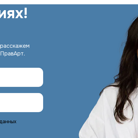
иях!
 расскажем
 ПравАрт.
 данных