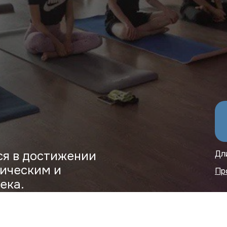
ся в достижении
Дл
зическим и
Пр
ека.