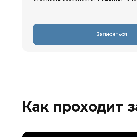
Записаться
Записаться
Как проходит з