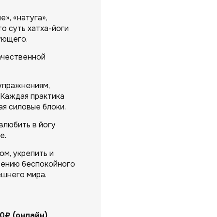
», «натуга»,
то суть хатха-йоги
ующего.
качественной
упражнениям,
 Каждая практика
ая силовые блоки.
влюбить в йогу
е.
ом, укрепить и
коению беспокойного
ешнего мира.
0₽ (онлайн)