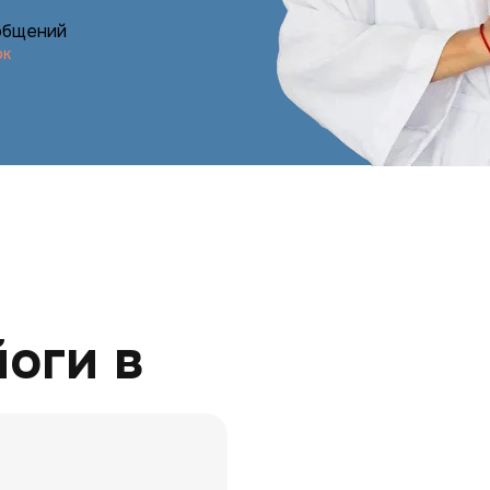
ообщений
ок
оги в