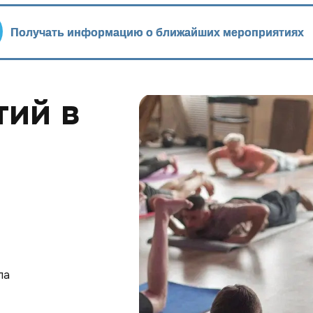
Получать информацию о ближайших мероприятиях
Получать информацию о ближайших мероприятиях
тий в
ла