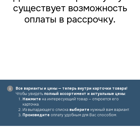
существует возможность
оплаты в рассрочку.
Все варианты и цены — теперь внутри карточки товара!
Чтобы увидеть
полный ассортимент и актуальные цены
:
Нажмите
на интересующий товар — откроется его
карточка.
Из выпадающего списка
выберите
нужный вам вариант.
Произведите
оплату удобным для Вас способом.