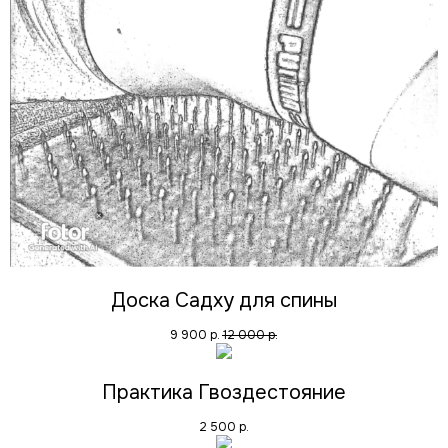
Доска Садху для спины
9 900
р.
12 000
р.
Практика Гвоздестояние
2 500
р.