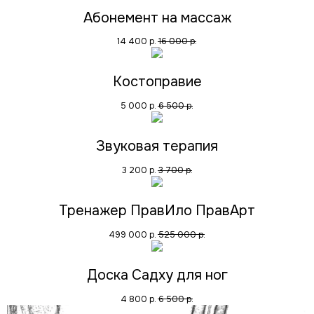
Абонемент на массаж
14 400
р.
16 000
р.
Костоправие
5 000
р.
6 500
р.
Звуковая терапия
3 200
р.
3 700
р.
Тренажер ПравИло ПравАрт
499 000
р.
525 000
р.
Доска Садху для ног
4 800
р.
6 500
р.