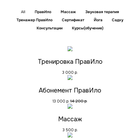
All
ПравИло
Массаж
Звуковая терапия
Тренажер ПравИло
Сертификат
Йога
Садху
Консультации
Курсы(обучение)
Тренировка ПравИло
3 000
р.
Абонемент ПравИло
13 000
р.
14 200
р.
Массаж
3 500
р.