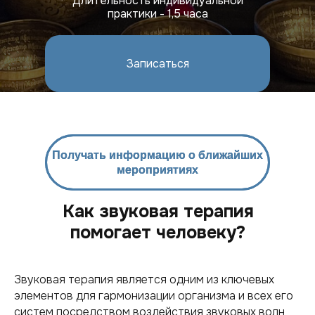
Длительность индивидуальной
практики - 1,5 часа
Записаться
Записаться
Получать информацию о ближайших
Получать информацию о ближайших
мероприятиях
мероприятиях
Как звуковая терапия
помогает человеку?
Звуковая терапия является одним из ключевых
элементов для гармонизации организма и всех его
систем посредством воздействия звуковых волн