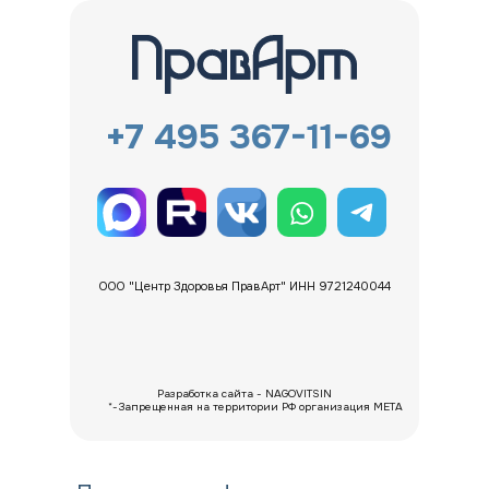
+7 495 367-11-69
*
ООО "Центр Здоровья ПравАрт" ИНН 9721240044
Разработка сайта - NAGOVITSIN
*-Запрещенная на территории РФ организация META